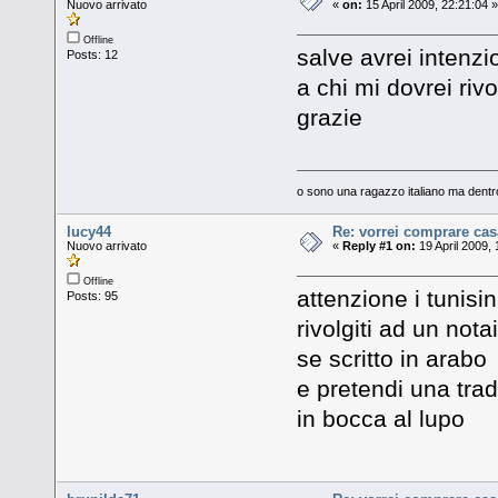
Nuovo arrivato
«
on:
15 April 2009, 22:21:04 
Offline
salve avrei intenz
Posts: 12
a chi mi dovrei riv
grazie
o sono una ragazzo italiano ma dentro
lucy44
Re: vorrei comprare cas
Nuovo arrivato
«
Reply #1 on:
19 April 2009, 
Offline
attenzione i tunisi
Posts: 95
rivolgiti ad un not
se scritto in arabo
e pretendi una tra
in bocca al lupo