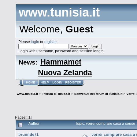
www.tunisia.it
Welcome,
Guest
Please
login
or
register
.
Login with username, password and session length
Hammamet
News:
Nuova Zelanda
HOME
HELP
LOGIN
REGISTER
www.tunisia.it
>
I forum di Tunisa.it
>
Benvenuti nel forum di Tunisia.it
>
vorrei
Pages: [
1
]
Author
Topic: vorrei comprare casa a souse
brunilde71
vorrei comprare casa a