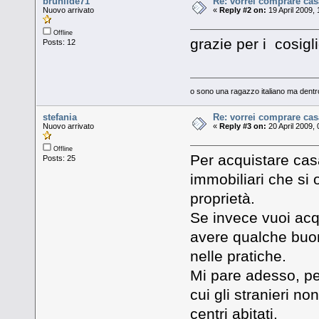
brunilde71
Re: vorrei comprare cas
Nuovo arrivato
«
Reply #2 on:
19 April 2009, 
Offline
grazie per i cosigli
Posts: 12
o sono una ragazzo italiano ma dentro
stefania
Re: vorrei comprare cas
Nuovo arrivato
«
Reply #3 on:
20 April 2009, 
Offline
Per acquistare casa
Posts: 25
immobiliari che si
proprietà.
Se invece vuoi acqu
avere qualche buon 
nelle pratiche.
Mi pare adesso, per
cui gli stranieri n
centri abitati.