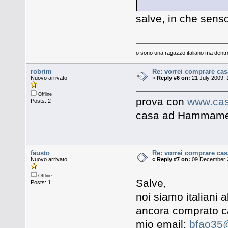
salve, in che sens
o sono una ragazzo italiano ma dentro
robrim
Re: vorrei comprare cas
Nuovo arrivato
«
Reply #6 on:
21 July 2009, 
Offline
prova con
www.cas
Posts: 2
casa ad Hammamet 
fausto
Re: vorrei comprare cas
Nuovo arrivato
«
Reply #7 on:
09 December 2
Offline
Salve,
Posts: 1
noi siamo italiani
ancora comprato c
mio email:
bfao35