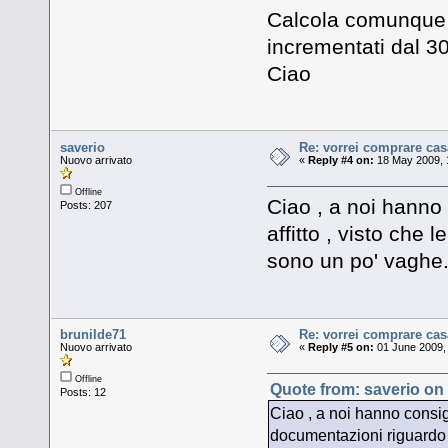
Calcola comunque c
incrementati dal 30
Ciao
saverio
Re: vorrei comprare cas
Nuovo arrivato
«
Reply #4 on:
18 May 2009, 
Offline
Ciao , a noi hanno 
Posts: 207
affitto , visto che 
sono un po' vaghe
brunilde71
Re: vorrei comprare cas
Nuovo arrivato
«
Reply #5 on:
01 June 2009, 
Offline
Quote from: saverio on
Posts: 12
Ciao , a noi hanno consigl
documentazioni riguardo ai