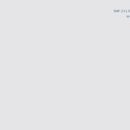
SMF 2.0
|
S
X