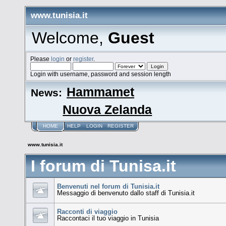
www.tunisia.it
Welcome,
Guest
Please
login
or
register
.
Login with username, password and session length
Hammamet
News:
Nuova Zelanda
HOME
HELP
LOGIN
REGISTER
www.tunisia.it
I forum di Tunisa.it
Benvenuti nel forum di Tunisia.it
Messaggio di benvenuto dallo staff di Tunisia.it
Racconti di viaggio
Raccontaci il tuo viaggio in Tunisia