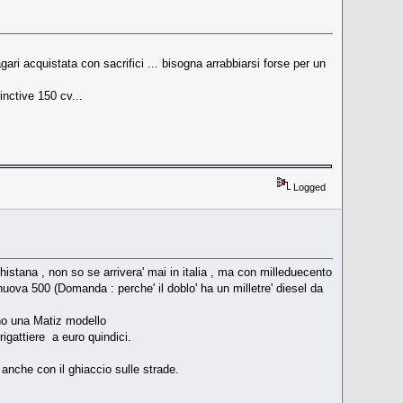
i acquistata con sacrifici ... bisogna arrabbiarsi forse per un
nctive 150 cv...
Logged
histana , non so se arrivera' mai in italia , ma con milleduecento
nuova 500 (Domanda : perche' il doblo' ha un milletre' diesel da
rno una Matiz modello
igattiere a euro quindici.
e anche con il ghiaccio sulle strade.