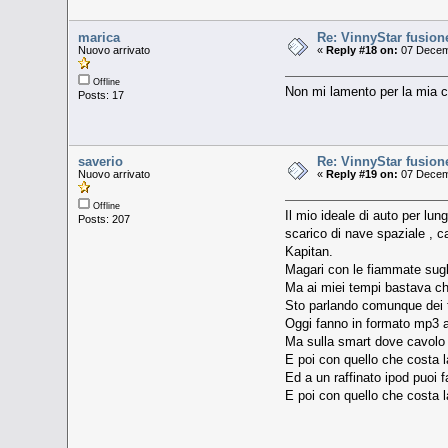
marica
Re: VinnyStar fusion
Nuovo arrivato
«
Reply #18 on:
07 Decemb
Offline
Non mi lamento per la mia c
Posts: 17
saverio
Re: VinnyStar fusion
Nuovo arrivato
«
Reply #19 on:
07 Decemb
Offline
Il mio ideale di auto per lun
Posts: 207
scarico di nave spaziale , ca
Kapitan.
Magari con le fiammate sugli 
Ma ai miei tempi bastava che
Sto parlando comunque dei t
Oggi fanno in formato mp3 a
Ma sulla smart dove cavolo 
E poi con quello che costa l
Ed a un raffinato ipod puo
E poi con quello che costa l