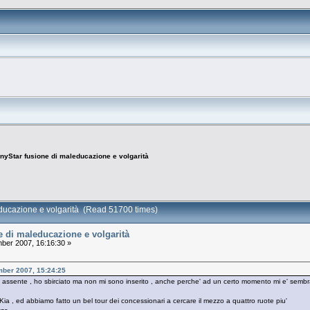
nyStar fusione di maleducazione e volgarità
educazione e volgarità (Read 51700 times)
e di maleducazione e volgarità
er 2007, 16:16:30 »
mber 2007, 15:24:25
assente , ho sbirciato ma non mi sono inserito , anche perche' ad un certo momento mi e' sembra
ia , ed abbiamo fatto un bel tour dei concessionari a cercare il mezzo a quattro ruote piu'