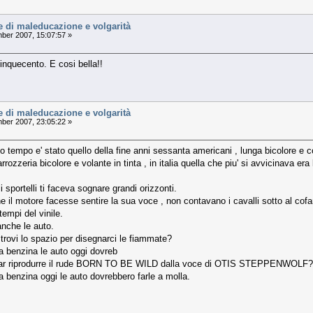
e di maleducazione e volgarità
er 2007, 15:07:57 »
inquecento. E cosi bella!!
e di maleducazione e volgarità
er 2007, 23:05:22 »
go tempo e' stato quello della fine anni sessanta americani , lunga bicolore e co
rrozzeria bicolore e volante in tinta , in italia quella che piu' si avvicinava e
sportelli ti faceva sognare grandi orizzonti.
 il motore facesse sentire la sua voce , non contavano i cavalli sotto al cofa
empi del vinile.
nche le auto.
trovi lo spazio per disegnarci le fiammate?
a benzina le auto oggi dovreb
i far riprodurre il rude BORN TO BE WILD dalla voce di OTIS STEPPENWOLF?
a benzina oggi le auto dovrebbero farle a molla.