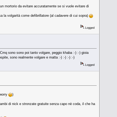
o un mortorio da evitare accuratamente se si vuole evitare di
 la volgarità come defibrillatore (al cadavere di cui sopra)
Logged
 Cmq sono sono poi tanto volgare, peggio khaba :-) :-) gioia
ite, sono realmente volgare e matta :-) :-) :-) :-)
Logged
 worry
)
cambi di nick e stronzate gratuite senza capo nè coda, il che ha