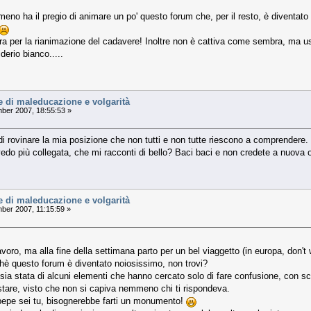
lmeno ha il pregio di animare un po' questo forum che, per il resto, è diventat
a per la rianimazione del cadavere! Inoltre non è cattiva come sembra, ma usa
derio bianco.....
e di maleducazione e volgarità
er 2007, 18:55:53 »
 di rovinare la mia posizione che non tutti e non tutte riescono a comprendere.
edo più collegata, che mi racconti di bello? Baci baci e non credete a nuova osp
e di maleducazione e volgarità
er 2007, 11:15:59 »
oro, ma alla fine della settimana parto per un bel viaggetto (in europa, don't
è questo forum è diventato noiosissimo, non trovi?
 sia stata di alcuni elementi che hanno cercato solo di fare confusione, con s
stare, visto che non si capiva nemmeno chi ti rispondeva.
 pepe sei tu, bisognerebbe farti un monumento!