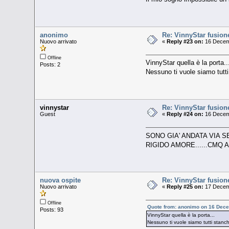
anonimo
Re: VinnyStar fusion
Nuovo arrivato
«
Reply #23 on:
16 Decemb
Offline
VinnyStar quella è la porta..
Posts: 2
Nessuno ti vuole siamo tutti
vinnystar
Re: VinnyStar fusion
Guest
«
Reply #24 on:
16 Decemb
SONO GIA' ANDATA VIA SE
RIGIDO AMORE......CMQ A
nuova ospite
Re: VinnyStar fusion
Nuovo arrivato
«
Reply #25 on:
17 Decemb
Offline
Quote from: anonimo on 16 Dece
Posts: 93
VinnyStar quella è la porta...
Nessuno ti vuole siamo tutti stanch