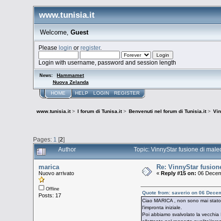
www.tunisia.it
Welcome,
Guest
Please
login
or
register
.
Login with username, password and session length
Hammamet
News:
Nuova Zelanda
HOME
HELP
LOGIN
REGISTER
www.tunisia.it
>
I forum di Tunisa.it
>
Benvenuti nel forum di Tunisia.it
>
Vin
Pages:
1
[
2
]
Author
Topic: VinnyStar fusione di mal
marica
Re: VinnyStar fusion
Nuovo arrivato
«
Reply #15 on:
06 Decemb
Offline
Quote from: saverio on 06 Dece
Posts: 17
Ciao MARICA , non sono mai stato 
l'impronta iniziale.
Poi abbiamo svalvolato la vecchia K