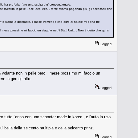
ie ha preferito fare una scelta piu' convenzionale.
zze rivestito in pelle , ecc. ecc. ecc. , forse stiamo pagando piu' gli accessori che
to siamo a dicembre, il mese tremendo che oltre al natale mi porta tre
 mese prossimo mi faccio un viaggio negli Stati Uniti. . Non è detto che qui si
Logged
 volante non in pelle,però il mese prossimo mi faccio un
 in giro gli altri.
Logged
iro tutto l'anno con uno scoooter made in korea , e l'auto la uso
 bella della seicento multipla e della seicento prinz.
Logged