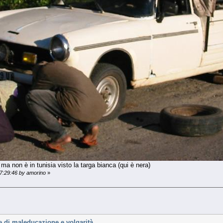
ma non è in tunisia visto la targa bianca (qui è nera)
7:29:46 by amorino
»
e di maleducazione e volgarità