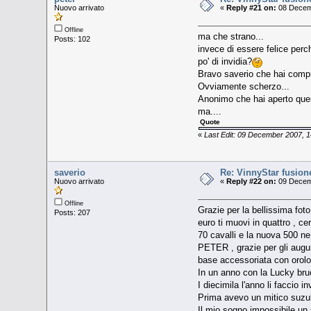
Nuovo arrivato
«
Reply #21 on:
08 Decemb
Offline
ma che strano...
Posts: 102
invece di essere felice perc
po' di invidia?
Bravo saverio che hai compr
Ovviamente scherzo...
Anonimo che hai aperto ques
ma....
Quote
«
Last Edit: 09 December 2007, 1
saverio
Re: VinnyStar fusion
Nuovo arrivato
«
Reply #22 on:
09 Decemb
Offline
Grazie per la bellissima fot
Posts: 207
euro ti muovi in quattro , c
70 cavalli e la nuova 500 ne 
PETER , grazie per gli augu
base accessoriata con orolog
In un anno con la Lucky bruc
I diecimila l'anno li faccio 
Prima avevo un mitico suzu
Il mio sogno impossibile un 