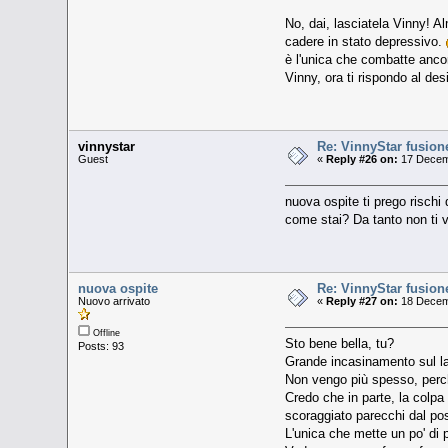
No, dai, lasciatela Vinny! A
cadere in stato depressivo.
è l'unica che combatte ancor
Vinny, ora ti rispondo al desi
vinnystar
Re: VinnyStar fusion
Guest
«
Reply #26 on:
17 Decemb
nuova ospite ti prego rischi
come stai? Da tanto non ti v
nuova ospite
Re: VinnyStar fusion
Nuovo arrivato
«
Reply #27 on:
18 Decemb
Offline
Sto bene bella, tu?
Posts: 93
Grande incasinamento sul lav
Non vengo più spesso, perch
Credo che in parte, la colpa
scoraggiato parecchi dal po
L'unica che mette un po' di