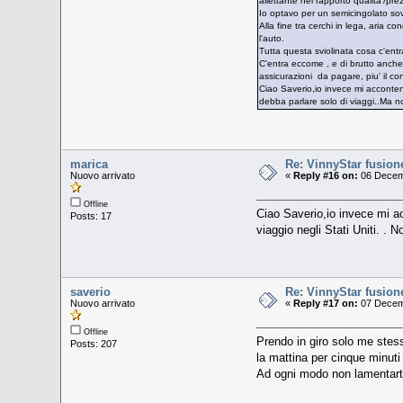
allettante nel rapporto qualita'/pre
Io optavo per un semicingolato sovi
Alla fine tra cerchi in lega, aria co
l'auto.
Tutta questa sviolinata cosa c'entra
C'entra eccome , e di brutto anche
assicurazioni da pagare, piu' il con
Ciao Saverio,io invece mi accontent
debba parlare solo di viaggi..Ma no
marica
Re: VinnyStar fusion
Nuovo arrivato
«
Reply #16 on:
06 Decemb
Offline
Ciao Saverio,io invece mi a
Posts: 17
viaggio negli Stati Uniti. . 
saverio
Re: VinnyStar fusion
Nuovo arrivato
«
Reply #17 on:
07 Decemb
Offline
Prendo in giro solo me stesso
Posts: 207
la mattina per cinque minuti
Ad ogni modo non lamentarti 