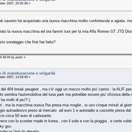
er 2007, 20:05:38 »
hè saverio ha acquistato una nuova macchina molto confortevole e agiata, magar
ato la nuova macchina ed ora fammi tuoi per la mia Alfa Romeo GT JTD Disti
to sondaggio che fine hai fatto?
4:38:44 by peter
»
e di maleducazione e volgarità
er 2007, 14:59:49 »
o del 404 break peugeot , ma c'e' oggi un mezzo molto piu' carino : la ALIF pac
erto sembra l'automobilina del luna park ma potrebbe essere piu' sfiziosa della 
ha molti di piu'? ).
ri , ma la macchina nuova l'ha presa mia moglie , io uso cinque minuti al gio
io autoadesivo preso al mercato ad euro 1 e autoradio a cassette presa dal r
io circa 50 euro di carburante.
invece con lo scooter made in korea , con il sole e con la pioggia , e certe volt
ky gsx.
sidecar Ural da deserto.