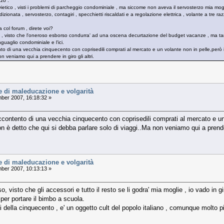
zzo .
etico , visti i problemi di parcheggio condominiale , ma siccome non aveva il servosterzo mia mogl
ndizionata , servosterzo, contagiri , specchietti riscaldati e a regolazione elettrica , volante a tre ra
 col forum , direte voi?
 , visto che l'oneroso esborso condurra' ad una oscena decurtazione del budget vacanze , ma tan
guaglio condominiale e l'ici.
o di una vecchia cinquecento con coprisedili comprati al mercato e un volante non in pelle,però il
n veniamo qui a prendere in giro gli altri.
e di maleducazione e volgarità
er 2007, 16:18:32 »
ccontento di una vecchia cinquecento con coprisedili comprati al mercato e un
Non è detto che qui si debba parlare solo di viaggi..Ma non veniamo qui a prendere
e di maleducazione e volgarità
er 2007, 10:13:13 »
, visto che gli accessori e tutto il resto se li godra' mia moglie , io vado in g
 per portare il bimbo a scuola.
della cinquecento , e' un oggetto cult del popolo italiano , comunque molto piu'