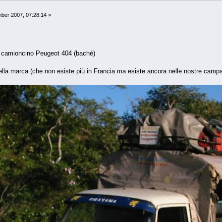
er 2007, 07:28:14 »
il camioncino Peugeot 404 (baché)
lla marca (che non esiste più in Francia ma esiste ancora nelle nostre campag