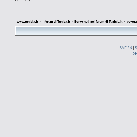
www.tunisia.it
>
I forum di Tunisa.it
>
Benvenuti nel forum di Tunisia.it
>
povera
SMF 2.0
|
S
X