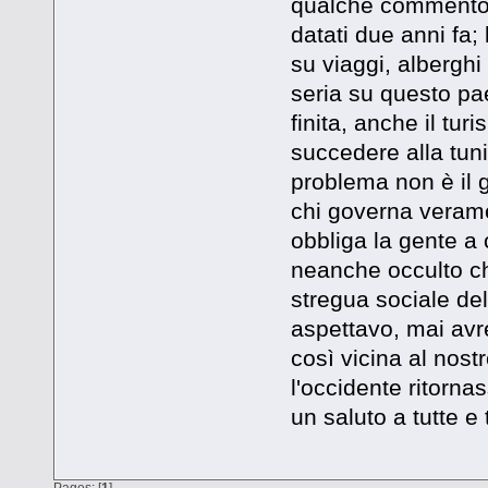
qualche commento; 
datati due anni fa;
su viaggi, alberghi
seria su questo p
finita, anche il t
succedere alla tuni
problema non è il g
chi governa veramen
obbliga la gente a 
neanche occulto ch
stregua sociale dell
aspettavo, mai avr
così vicina al nost
l'occidente ritorna
un saluto a tutte e t
Pages: [
1
]