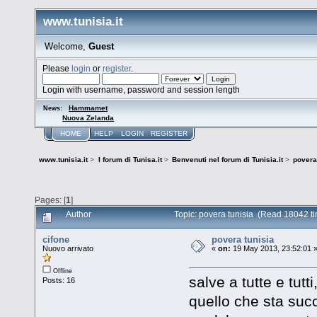
www.tunisia.it
Welcome,
Guest
Please
login
or
register
.
Login with username, password and session length
Hammamet
News:
Nuova Zelanda
HOME
HELP
LOGIN
REGISTER
www.tunisia.it
>
I forum di Tunisa.it
>
Benvenuti nel forum di Tunisia.it
>
povera
Pages: [
1
]
Author
Topic: povera tunisia (Read 18042 t
cifone
povera tunisia
Nuovo arrivato
«
on:
19 May 2013, 23:52:01 
Offline
salve a tutte e tut
Posts: 16
quello che sta succ