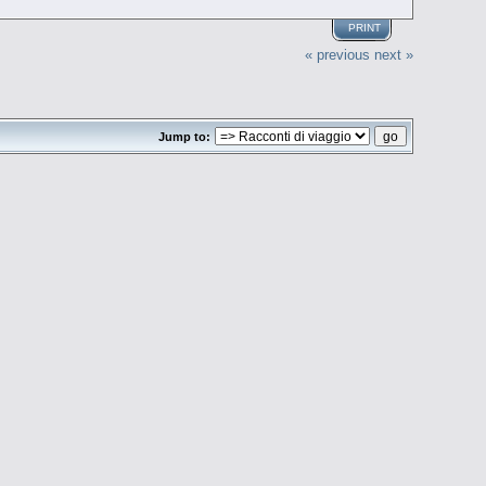
PRINT
« previous
next »
Jump to: