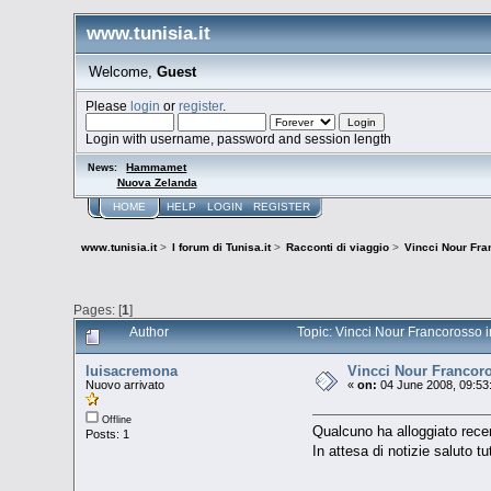
www.tunisia.it
Welcome,
Guest
Please
login
or
register
.
Login with username, password and session length
Hammamet
News:
Nuova Zelanda
HOME
HELP
LOGIN
REGISTER
www.tunisia.it
>
I forum di Tunisa.it
>
Racconti di viaggio
>
Vincci Nour Fra
Pages: [
1
]
Author
Topic: Vincci Nour Francorosso
luisacremona
Vincci Nour Francor
Nuovo arrivato
«
on:
04 June 2008, 09:53
Offline
Qualcuno ha alloggiato recen
Posts: 1
In attesa di notizie saluto t