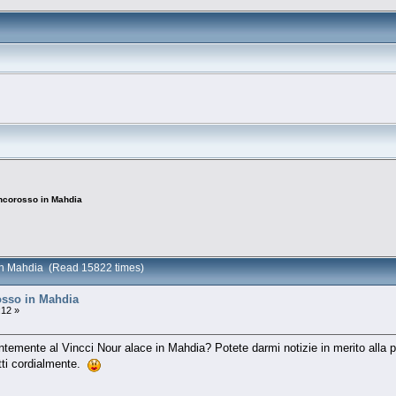
ncorosso in Mahdia
 in Mahdia (Read 15822 times)
osso in Mahdia
:12 »
temente al Vincci Nour alace in Mahdia? Potete darmi notizie in merito alla p
utti cordialmente.