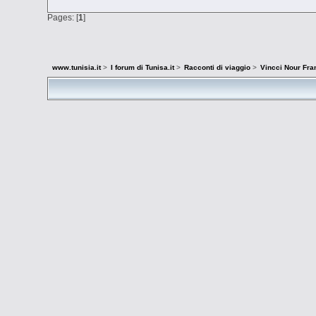
Pages: [
1
]
www.tunisia.it
>
I forum di Tunisa.it
>
Racconti di viaggio
>
Vincci Nour Fra