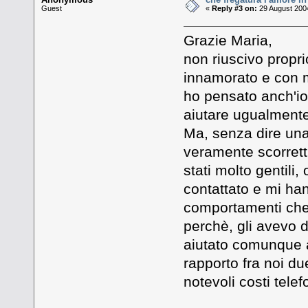
Guest
«
Reply #3 on:
29 August 2004
Grazie Maria,
non riuscivo propri
innamorato e con me
ho pensato anch'io
aiutare ugualmente
Ma, senza dire un
veramente scorretti
stati molto gentili
contattato e mi ha
comportamenti che 
perchè, gli avevo d
aiutato comunque a
rapporto fra noi du
notevoli costi tele