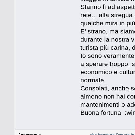
Stanno lì ad aspett
rete... alla stregua
qualche mira in più
E' strano, ma siam
durante la nostra 
turista più carina,
Io sono veramente 
a sperare troppo, s
economico e cultura
normale.
Consolati, anche se
almeno non hai com
mantenimenti o add
Buona fortuna :wi
Anonymous
che fregatura l'amore in