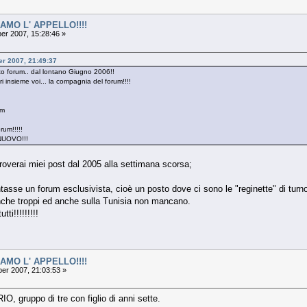
IAMO L' APPELLO!!!!
r 2007, 15:28:46 »
er 2007, 21:49:37
to forum.. dal lontano Giugno 2006!!
i insieme voi... la compagnia del forum!!!!
um
rum!!!!!
UOVO!!!
troverai miei post dal 2005 alla settimana scorsa;
ntasse un forum esclusivista, cioè un posto dove ci sono le "reginette" di tur
nche troppi ed anche sulla Tunisia non mancano.
ti!!!!!!!!!
IAMO L' APPELLO!!!!
r 2007, 21:03:53 »
O, gruppo di tre con figlio di anni sette.