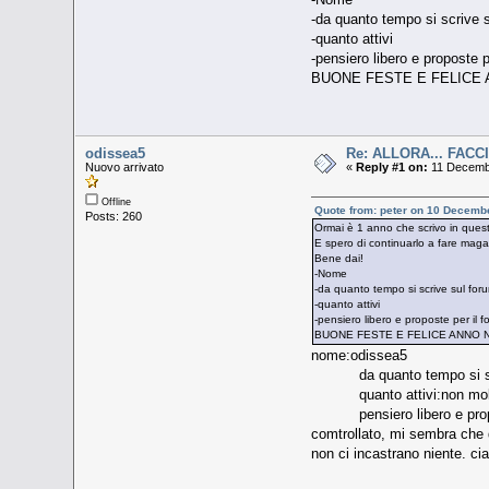
-da quanto tempo si scrive 
-quanto attivi
-pensiero libero e proposte pe
BUONE FESTE E FELICE 
odissea5
Re: ALLORA... FACC
Nuovo arrivato
«
Reply #1 on:
11 Decembe
Offline
Quote from: peter on 10 Decemb
Posts: 260
Ormai è 1 anno che scrivo in ques
E spero di continuarlo a fare magar
Bene dai!
-Nome
-da quanto tempo si scrive sul for
-quanto attivi
-pensiero libero e proposte per il fo
BUONE FESTE E FELICE ANNO N
nome:odissea5
da quanto tempo si scriv
quanto attivi:non molt
pensiero libero e proposte 
comtrollato, mi sembra che q
non ci incastrano niente. cia