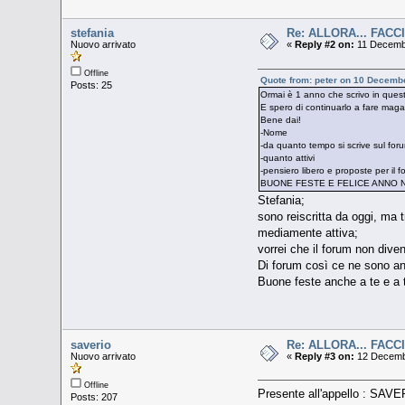
stefania
Re: ALLORA... FACC
Nuovo arrivato
«
Reply #2 on:
11 Decembe
Offline
Quote from: peter on 10 Decemb
Posts: 25
Ormai è 1 anno che scrivo in ques
E spero di continuarlo a fare magar
Bene dai!
-Nome
-da quanto tempo si scrive sul for
-quanto attivi
-pensiero libero e proposte per il fo
BUONE FESTE E FELICE ANNO N
Stefania;
sono reiscritta da oggi, ma 
mediamente attiva;
vorrei che il forum non dive
Di forum così ce ne sono a
Buone feste anche a te e a tut
saverio
Re: ALLORA... FACC
Nuovo arrivato
«
Reply #3 on:
12 Decembe
Offline
Presente all'appello : SAVERI
Posts: 207