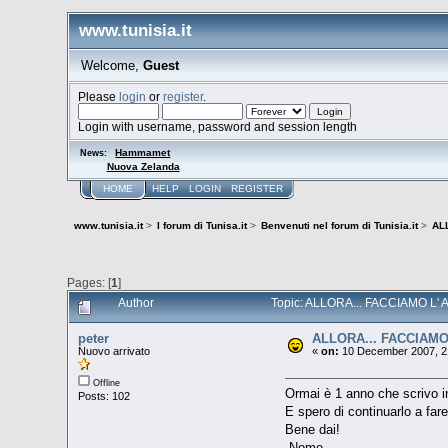
www.tunisia.it
Welcome,
Guest
Please
login
or
register
.
Login with username, password and session length
Hammamet
News:
Nuova Zelanda
HOME
HELP
LOGIN
REGISTER
www.tunisia.it
>
I forum di Tunisa.it
>
Benvenuti nel forum di Tunisia.it
>
AL
Pages: [
1
]
Author
Topic: ALLORA... FACCIAMO L' 
peter
ALLORA... FACCIAMO 
Nuovo arrivato
«
on:
10 December 2007, 2
Offline
Ormai è 1 anno che scrivo i
Posts: 102
E spero di continuarlo a far
Bene dai!
-Nome