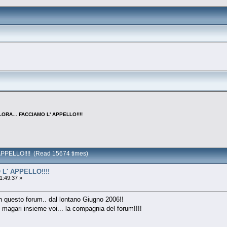
LORA... FACCIAMO L' APPELLO!!!!
APPELLO!!!! (Read 15674 times)
L' APPELLO!!!!
1:49:37 »
n questo forum.. dal lontano Giugno 2006!!
e magari insieme voi... la compagnia del forum!!!!