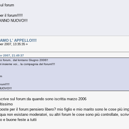
sul forum
r il forum!!!!!
ANNO NUOVO!!!
IAMO L' APPELLO!!!!
r 2007, 13:35:35 »
er 2007, 21:49:37
to forum.. dal lontano Giugno 2006!!
i insieme voi... la compagnia del forum!!!!
um
rum!!!!!
UOVO!!!
e sul forum:da quando sono iscritta marzo 2006
issimo
per il forum:pensiero libero? mio figlio e mio marito sono le cose più imp
ua non esistano moderatori, su altri forum le cose sono più controllate, scriv
o e buone feste a tutti