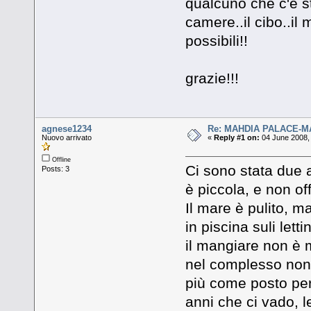
qualcuno che c'è s
camere..il cibo..il 
possibili!!
grazie!!!
agnese1234
Re: MAHDIA PALACE-M
Nuovo arrivato
«
Reply #1 on:
04 June 2008, 
Offline
Ci sono stata due a
Posts: 3
è piccola, e non of
Il mare è pulito, m
in piscina suli lett
il mangiare non è 
nel complesso non 
più come posto per
anni che ci vado, l