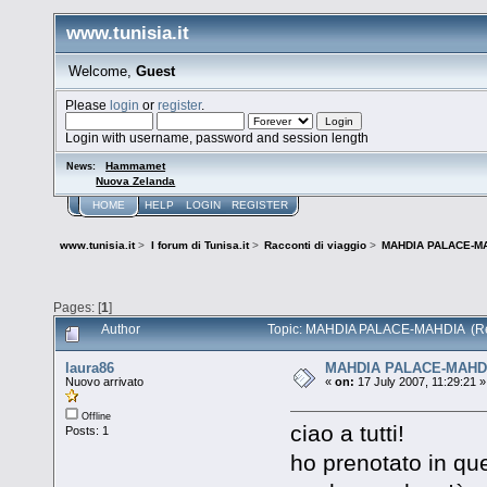
www.tunisia.it
Welcome,
Guest
Please
login
or
register
.
Login with username, password and session length
Hammamet
News:
Nuova Zelanda
HOME
HELP
LOGIN
REGISTER
www.tunisia.it
>
I forum di Tunisa.it
>
Racconti di viaggio
>
MAHDIA PALACE-M
Pages: [
1
]
Author
Topic: MAHDIA PALACE-MAHDIA (Re
laura86
MAHDIA PALACE-MAHD
Nuovo arrivato
«
on:
17 July 2007, 11:29:21 »
Offline
ciao a tutti!
Posts: 1
ho prenotato in qu