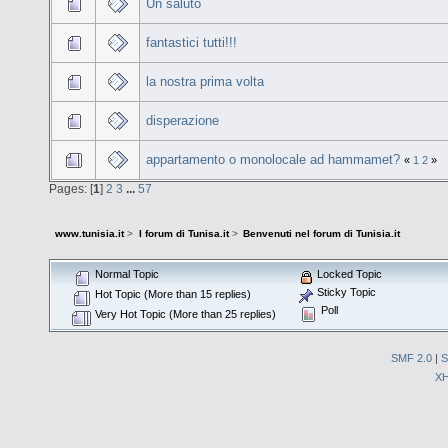
Un saluto
fantastici tutti!!!
la nostra prima volta
disperazione
appartamento o monolocale ad hammamet?
«
1
2
»
Pages: [
1
]
2
3
...
57
www.tunisia.it
>
I forum di Tunisa.it
>
Benvenuti nel forum di Tunisia.it
Normal Topic
Locked Topic
Sticky Topic
Hot Topic (More than 15 replies)
Poll
Very Hot Topic (More than 25 replies)
SMF 2.0
|
S
X