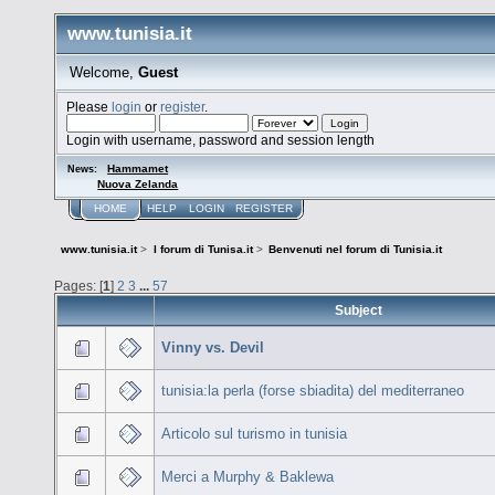
www.tunisia.it
Welcome,
Guest
Please
login
or
register
.
Login with username, password and session length
Hammamet
News:
Nuova Zelanda
HOME
HELP
LOGIN
REGISTER
www.tunisia.it
>
I forum di Tunisa.it
>
Benvenuti nel forum di Tunisia.it
Pages: [
1
]
2
3
...
57
Subject
Vinny vs. Devil
tunisia:la perla (forse sbiadita) del mediterraneo
Articolo sul turismo in tunisia
Merci a Murphy & Baklewa