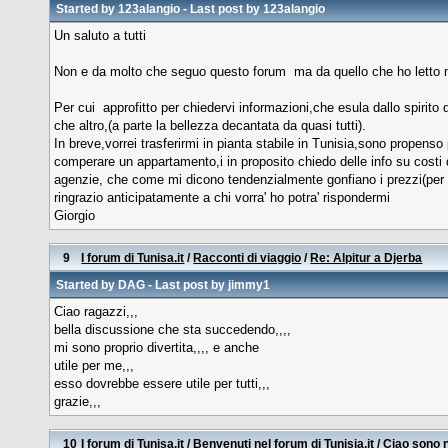
Started by
123alangio
- Last post by
123alangio
Un saluto a tutti
Non e da molto che seguo questo forum ma da quello che ho letto mi p
Per cui approfitto per chiedervi informazioni,che esula dallo spirito
che altro,(a parte la bellezza decantata da quasi tutti).
In breve,vorrei trasferirmi in pianta stabile in Tunisia,sono propens
comperare un appartamento,i in proposito chiedo delle info su costi d
agenzie, che come mi dicono tendenzialmente gonfiano i prezzi(per fo
ringrazio anticipatamente a chi vorra' ho potra' rispondermi
Giorgio
9
I forum di Tunisa.it
/
Racconti di viaggio
/
Re: Alpitur a Djerba
Started by DAG - Last post by jimmy1
Ciao ragazzi,,,
bella discussione che sta succedendo,,,,
mi sono proprio divertita,,,, e anche
utile per me,,,
esso dovrebbe essere utile per tutti,,,
grazie,,,
10
I forum di Tunisa.it
/
Benvenuti nel forum di Tunisia.it
/
Ciao sono 