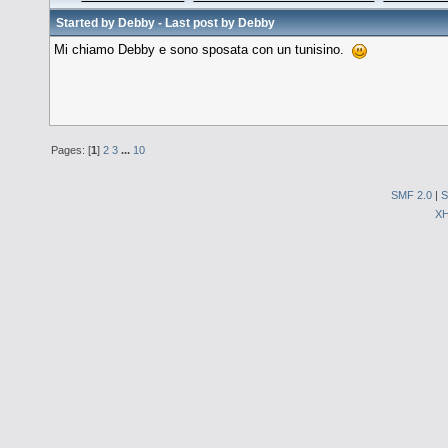
Started by
Debby
- Last post by
Debby
Mi chiamo Debby e sono sposata con un tunisino.
Pages: [
1
]
2
3
...
10
SMF 2.0
|
S
X