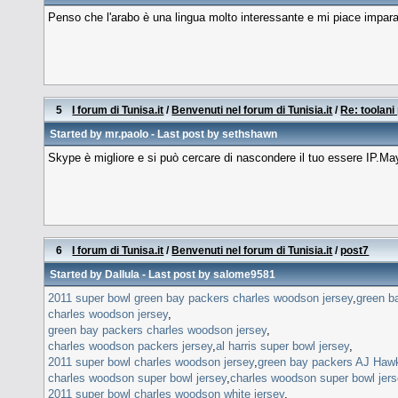
Penso che l'arabo è una lingua molto interessante e mi piace impara
5
I forum di Tunisa.it
/
Benvenuti nel forum di Tunisia.it
/
Re: toolani
Started by
mr.paolo
- Last post by sethshawn
Skype è migliore e si può cercare di nascondere il tuo essere IP.May
6
I forum di Tunisa.it
/
Benvenuti nel forum di Tunisia.it
/
post7
Started by
Dallula
- Last post by salome9581
2011 super bowl green bay packers charles woodson jersey
,
green b
charles woodson jersey
,
green bay packers charles woodson jersey
,
charles woodson packers jersey
,
al harris super bowl jersey
,
2011 super bowl charles woodson jersey
,
green bay packers AJ Hawk
charles woodson super bowl jersey
,
charles woodson super bowl jers
2011 super bowl charles woodson white jersey
,