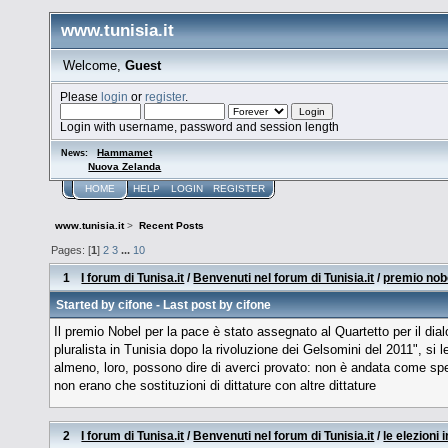
www.tunisia.it
Welcome,
Guest
Please
login
or
register
.
Login with username, password and session length
Hammamet
News:
Nuova Zelanda
HOME
HELP
LOGIN
REGISTER
www.tunisia.it
>
Recent Posts
Pages: [
1
]
2
3
...
10
1
I forum di Tunisa.it
/
Benvenuti nel forum di Tunisia.it
/
premio nob
Started by
cifone
- Last post by
cifone
Il premio Nobel per la pace è stato assegnato al Quartetto per il dia
pluralista in Tunisia dopo la rivoluzione dei Gelsomini del 2011", si 
almeno, loro, possono dire di averci provato: non è andata come spe
non erano che sostituzioni di dittature con altre dittature
2
I forum di Tunisa.it
/
Benvenuti nel forum di Tunisia.it
/
le elezioni 