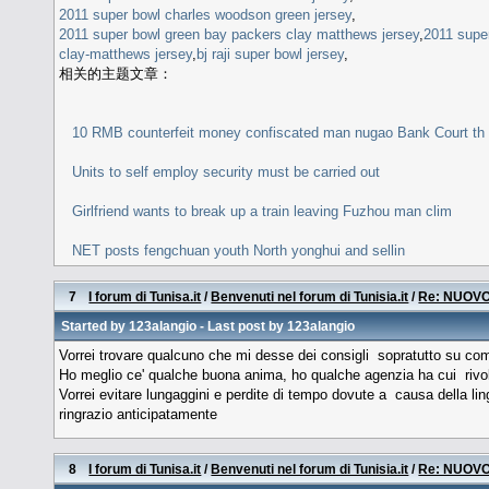
2011 super bowl charles woodson green jersey
,
2011 super bowl green bay packers clay matthews jersey
,
2011 supe
clay-matthews jersey
,
bj raji super bowl jersey
,
相关的主题文章：
10 RMB counterfeit money confiscated man nugao Bank Court th
Units to self employ security must be carried out
Girlfriend wants to break up a train leaving Fuzhou man clim
NET posts fengchuan youth North yonghui and sellin
7
I forum di Tunisa.it
/
Benvenuti nel forum di Tunisia.it
/
Re: NUOVO
Started by
123alangio
- Last post by
123alangio
Vorrei trovare qualcuno che mi desse dei consigli sopratutto su com
Ho meglio ce' qualche buona anima, ho qualche agenzia ha cui rivol
Vorrei evitare lungaggini e perdite di tempo dovute a causa della li
ringrazio anticipatamente
8
I forum di Tunisa.it
/
Benvenuti nel forum di Tunisia.it
/
Re: NUOVO