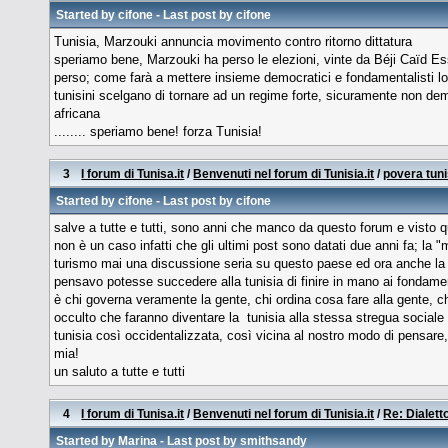
Started by
cifone
- Last post by
cifone
Tunisia, Marzouki annuncia movimento contro ritorno dittatura
speriamo bene, Marzouki ha perso le elezioni, vinte da Béji Caïd Ess
perso; come farà a mettere insieme democratici e fondamentalisti lo
tunisini scelgano di tornare ad un regime forte, sicuramente non de
africana
........ speriamo bene! forza Tunisia!
3
I forum di Tunisa.it
/
Benvenuti nel forum di Tunisia.it
/
povera tuni
Started by
cifone
- Last post by
cifone
salve a tutte e tutti, sono anni che manco da questo forum e visto 
non è un caso infatti che gli ultimi post sono datati due anni fa; la "
turismo mai una discussione seria su questo paese ed ora anche la 
pensavo potesse succedere alla tunisia di finire in mano ai fondament
è chi governa veramente la gente, chi ordina cosa fare alla gente, ch
occulto che faranno diventare la tunisia alla stessa stregua sociale 
tunisia così occidentalizzata, così vicina al nostro modo di pensare, 
mia!
un saluto a tutte e tutti
4
I forum di Tunisa.it
/
Benvenuti nel forum di Tunisia.it
/
Re: Dialett
Started by
Marina
- Last post by smithsandy